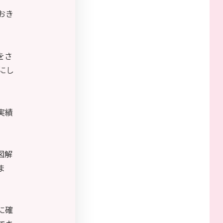
おき
をさ
にし
実績
図解
ま
に確