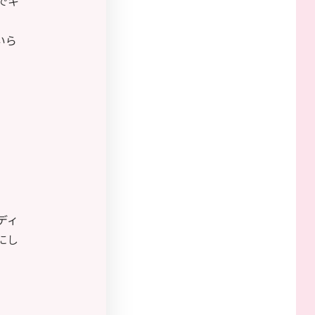
でキ
いら
ディ
にし